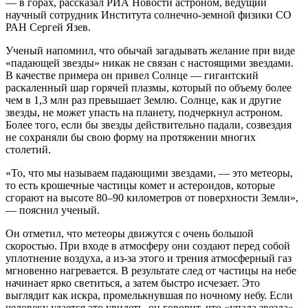
— в горах, рассказал РИА Новости астроном, ведущий
научный сотрудник Института солнечно-земной физики СО
РАН Сергей Язев.
Ученый напомнил, что обычай загадывать желание при виде
«падающей звезды» никак не связан с настоящими звездами.
В качестве примера он привел Солнце — гигантский
раскаленный шар горячей плазмы, который по объему более
чем в 1,3 млн раз превышает Землю. Солнце, как и другие
звезды, не может упасть на планету, подчеркнул астроном.
Более того, если бы звезды действительно падали, созвездия
не сохраняли бы свою форму на протяжении многих
столетий.
«То, что мы называем падающими звездами, — это метеоры,
то есть крошечные частицы комет и астероидов, которые
сгорают на высоте 80–90 километров от поверхности Земли»,
— пояснил ученый.
Он отметил, что метеоры движутся с очень большой
скоростью. При входе в атмосферу они создают перед собой
уплотнение воздуха, а из-за этого и трения атмосферный газ
мгновенно нагревается. В результате след от частицы на небе
начинает ярко светиться, а затем быстро исчезает. Это
выглядит как искра, промелькнувшая по ночному небу. Если
человеку удается это увидеть, он говорит, что «упала звезда».