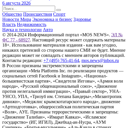
6 августа 2026
Общество
Происшествия
Спорт
Новости Мира
Экономика и бизнес
Здоровье
Власть
Недвижимость
Наука и технологии
Авто
© 2014-2024 Информационный портал «MOS NEWS».
ЭЛ №
ФС 77 - 68927
. Настоящий ресурс может содержать материалы
18+. Использование материалов издания - как вам угодно,
никаких претензий со стороны нашего СМИ не будет. Мнение
редакции может не совпадать с мнением авторов публикаций.
Контакты редакции:
+7 (495) 765-41-64
,
mos.news@inbox.ru
В России признаны экстремистскими и запрещены
организации «Meta Platforms Inc. по реализации продуктов —
социальных сетей Facebook и Instagram», «Национал-
большевистская партия», «Свидетели Иеговы», «Армия воли
народа», «Русский общенациональный союз», «Движение
против нелегальной иммиграции», «Правый сектор», УНА-
УНСО, УПА, «Тризуб им. Степана Бандеры»,«Мизантропик
дивижн», «Меджлис крымскотатарского народа», движение
«Артподготовка», общероссийская политическая партия
«Воля», АУЕ. Признаны террористическими и запрещены:
«Движение Талибан», «Имарат Кавказ», «Исламское
государство» (ИГ, ИГИЛ), Джебхад-ан-Нусра, «АУМ
Синрике», «Братья-мусульмане», «Аль-Каида в странах